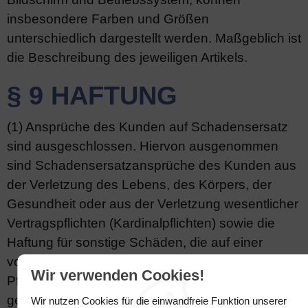
insbesondere Farben und Größen
unterschiedlich dargestellt werden. Maßgeblich ist
die Beschreibung des jeweiligen Artikels.
§ 9 HAFTUNG
(1) Ansprüche des Kunden auf Schadensersatz
sind ausgeschlossen. Hiervon ausgenommen
sind Schadensersatzansprüche des Kunden aus
der Verletzung des Lebens, des Körpers, der
Gesundheit oder aus der Verletzung wesentlicher
Vertragspflichten (Kardinalpflichten) sowie die
Haftung für sonstige Schäden, die auf einer
vorsätzlichen oder grob fahrlässigen
Wir verwenden Cookies!
Pflichtverletzung des Anbieters, seiner
gesetzlichen Vertreter oder Erfüllungsgehilfen
Wir nutzen Cookies für die einwandfreie Funktion unserer