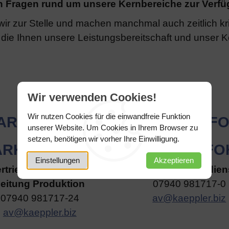
len Fragen rund um unsere Kernbereiche zur Verf
ir zur Stelle und machen manchmal auch zeitlich kr
die Ihnen unsere Leistungsbereitschaft und unser 
Wir verwenden Cookies!
Wir nutzen Cookies für die einwandfreie Funktion
unserer Website. Um Cookies in Ihrem Browser zu
setzen, benötigen wir vorher Ihre Einwilligung.
RKUS PFOHE
SIMONE PFO
Einstellungen
Akzeptieren
rtrieb Innendienst /
Vertrieb Innendien
eitung Produktion
07940 981717-0
07940 981717-24
av@kaeppler.biz
av@kaeppler.biz