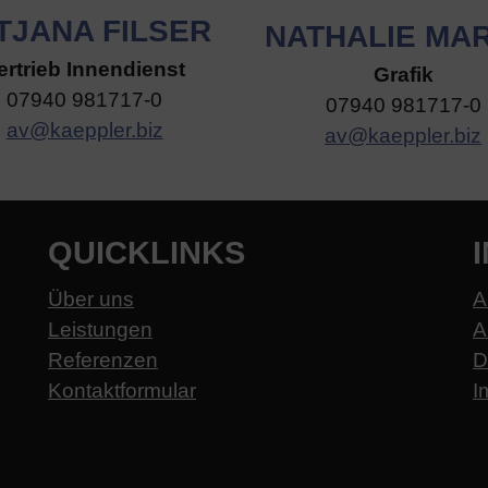
TJANA FILSER
NATHALIE MAR
ertrieb Innendienst
Grafik
07940 981717-0
07940 981717-0
av@kaeppler.biz
av@kaeppler.biz
QUICKLINKS
Über uns
A
Leistungen
A
Referenzen
D
Kontaktformular
I