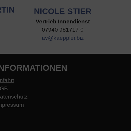
TIN
NICOLE STIER
Vertrieb Innendienst
07940 981717-0
av@kaeppler.biz
INFORMATIONEN
nfahrt
GB
atenschutz
mpressum