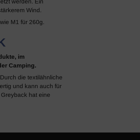
etzt werden. Ein
 stärkerem Wind.
owie M1 für 260g.
K
dukte, im
er Camping.
Durch die textilähnliche
ertig und kann auch für
 Greyback hat eine