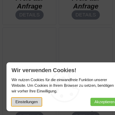
Anfrage
Anfrage
DETAILS
DETAILS
Wir verwenden Cookies!
Wir nutzen Cookies für die einwandfreie Funktion unserer
Website. Um Cookies in Ihrem Browser zu setzen, benötigen
BRIEFBOGEN
FLYER UND
wir vorher Ihre Einwilligung.
Preis auf
POSTKARTEN
Preis auf
Anfrage
Einstellungen
Akzeptieren
Anfrage