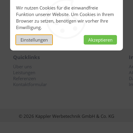
Wir nutzen Cookies für die einwandfreie
Lieferzeit:
Funktion unserer Website. Um Cookies in Ihrem
3 bis 5 Werktage
Browser zu setzen, benötigen wir vorher Ihre
Einwilligung.
PREIS ANFRAGEN
Einstellungen
Akzeptieren
Quicklinks
I
Über uns
A
Leistungen
A
Referenzen
D
Kontaktformular
I
© 2026 Käppler Werbetechnik GmbH & Co. KG