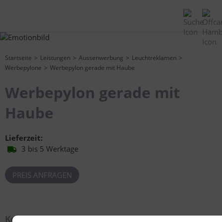
Startseite
Leistungen
Aussenwerbung
Leuchtreklamen
Werbepylone
Werbepylon gerade mit Haube
Werbepylon gerade mit
Haube
Lieferzeit:
3 bis 5 Werktage
PREIS ANFRAGEN
Kontakt