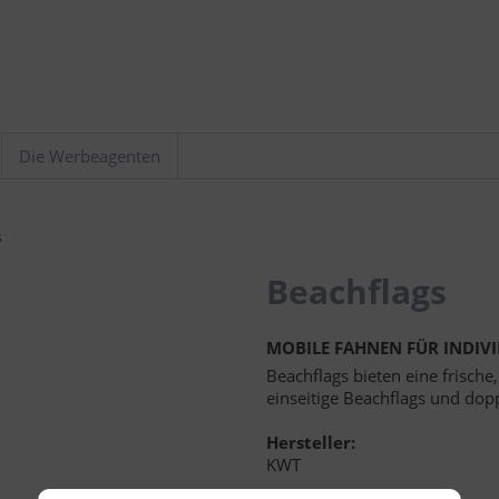
Die Werbeagenten
s
Beachflags
MOBILE FAHNEN FÜR INDIVI
Beachflags bieten eine frische
einseitige Beachflags und dopp
Hersteller:
KWT