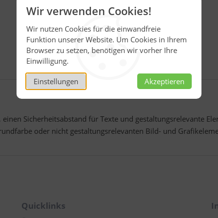
Lieferzeit:
Wir verwenden Cookies!
3 bis 5 Werktage
Wir nutzen Cookies für die einwandfreie
Funktion unserer Website. Um Cookies in Ihrem
PREIS ANFRAGEN
Browser zu setzen, benötigen wir vorher Ihre
Einwilligung.
Einstellungen
Akzeptieren
, einen Sicherheitsabstand für Texte und gestaltungsrelevante
undfarbe oder nicht gestaltungsrelevanten Bild- und Grafikelemen
Quicklinks
I